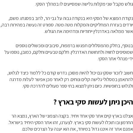
גולש מקבל שני מקלות גלישה שמסייעים לו במהלך הסקי.
נקודת המוצא של הסקי היא בנקודה גבוה על גבי הר, לרוב בפסגתו. משם,
יורדים בעזרת המחליקיים והמקלות מטה מטה. ספורט זה נעשה במהירות רבה,
אשר ממלאה באדרנלין ייחודיות ומדהימה את הגולש.
בנוסף, בחלק מהמסלולים תפגשו ברמפות, סיבובים ומכשולים נוספים
שמוסיפים לחוויה ולתחושת האדרנלין. חלקם טבעיים וחלקם, כמובן, נוספו על
ידי מנהלי אתר הסקי.
חשוב לזכור שסקי גם יכול להיות מסוכן. נדרש קודם כל ללמוד כיצד לגלוש,
להתאמן במסלולי גלישה קלים ונוחים. רק לאחר מכן אפשר לעלות מדרגה
ולגלוש בחופשיות. כיום ניתן למצוא בתי ספר מעולים להדרכת סקי.
היכן ניתן לעשות סקי בארץ ?
אצלנו בארץ קיים אתר סקי אחד ויחיד. בקצה הצפוני של הארץ, נמצא הר
החרמון ובו תוכלו לעשות סקי בארץ. לצערנו, זהו אתר הסקי היחיד בישראל.
אמנם אתר זה איננו גדול במיוחד, את הוא יענה על הצרכים שלכם.